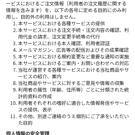
プライバシーポリシー
ービスにおけるご注文情報（利用者の注文履歴に関する
情報を含みます）を、以下の各号に定める目的にのみ利
特定商取引法に基づく表記
用し、目的外の利用はしません。
本サービスにおける各種サービスの提供
ご利用規約
本サービスにおける注文手続・注文内容の確認、利
用代金の請求、注文変更手続等の代行
お問い合わせ
本サービスにおける本人確認、利用者認証
メールマガジン、広告等の配信およびその成果確認
本サービスにおける規約変更など重要な通知の実施
本サービスにおけるご案内・お問い合わせへの対応
当社が運営する各種サービスにおける当社商品やサ
ービスの紹介、案内
当社商品やサービスに対するご意見や情報の収集
利用者の属性（年齢、住所等）ごとに分類された統
計的資料の作成
利用者それぞれの嗜好に適合した情報発信やサービ
スの提供、表示
その他、別途ご連絡のうえ個別にご了承をいただい
た目的
個人情報の安全管理