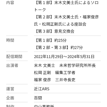
内容
【第１部】末木文美士氏によるソロ
トーク
【第２部】末木文美士氏・福家俊彦
氏・松岡正剛氏による座談会
【第３部】意見交換会
時間
【第１部】約25分
【第２部・第３部】約27分
配信期間
2022年11月29日〜2024年5月31日
出演者
末木 文美士 未来哲学研究所所長
松岡 正剛 編集工学者
福家 俊彦 三井寺長吏
運営
近江ARS
企画
百間
制作
中山事務所