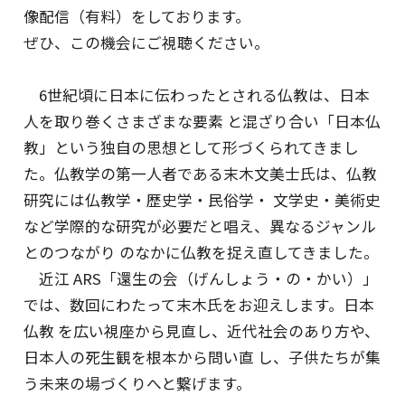
プライバシーポリシー
像配信（有料）をしております。
ぜひ、この機会にご視聴ください。
特定商取引法に基づく表記
ご利用規約
6世紀頃に日本に伝わったとされる仏教は、日本
人を取り巻くさまざまな要素 と混ざり合い「日本仏
お問い合わせ
教」という独自の思想として形づくられてきまし
た。仏教学の第一人者である末木文美士氏は、仏教
研究には仏教学・歴史学・民俗学・ 文学史・美術史
など学際的な研究が必要だと唱え、異なるジャンル
とのつながり のなかに仏教を捉え直してきました。
近江 ARS「還生の会（げんしょう・の・かい）」
では、数回にわたって末木氏をお迎えします。日本
仏教 を広い視座から見直し、近代社会のあり方や、
日本人の死生観を根本から問い直 し、子供たちが集
う未来の場づくりへと繋げます。