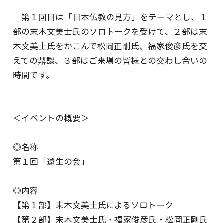
第１回目は「日本仏教の見方」をテーマとし、１
部の末木文美士氏のソロトークを受けて、２部は末
木文美士氏をかこんで松岡正剛氏、福家俊彦氏を交
えての鼎談、３部はご来場の皆様との交わし合いの
時間です。
＜イベントの概要＞
◎名称
第１回「還生の会」
◎内容
【第１部】末木文美士氏によるソロトーク
【第２部】末木文美士氏・福家俊彦氏・松岡正剛氏