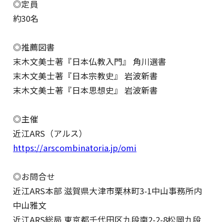
◎定員
約30名
◎推薦図書
末木文美士著『日本仏教入門』 角川選書
末木文美士著『日本宗教史』 岩波新書
末木文美士著『日本思想史』 岩波新書
◎主催
近江ARS（アルス）
https://arscombinatoria.jp/omi
◎お問合せ
近江ARS本部 滋賀県大津市栗林町3-1中山事務所内
中山雅文
近江ARS総局 東京都千代田区九段南2-2-8松岡九段