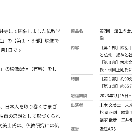
三井寺にて開催しました仏教学
商品名
第2回「還生の会
像
会」の【第１・３部】映像で
内容
【第１部】談話
3月1日です。
と仏教：戒律と
【第３部】末木
生の会」の映像配信（有料）をし
氏・松岡正剛氏
時間
【第１部】約90
【第３部】約65
配信期間
2023年2月15日
出演者
末木 文美士 未
、日本人を取り巻くさまざ
松岡 正剛 編集
う独自の思想として形づくられ
福家 俊彦 三井
文美士氏は、仏教研究には仏
運営
近江ARS