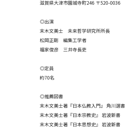
滋賀県大津市園城寺町246 〒520-0036
◎出演
末木文美士 未来哲学研究所所長
松岡正剛 編集工学者
福家俊彦 三井寺長吏
◎定員
約70名
◎推薦図書
末木文美士著『日本仏教入門』 角川選書
末木文美士著『日本宗教史』 岩波新書
末木文美士著『日本思想史』 岩波新書