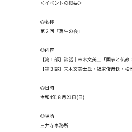
＜イベントの概要＞
◎名称
第２回「還生の会」
◎内容
【第１部】談話｜末木文美士「国家と仏教
【第３部】末木文美士氏・福家俊彦氏・松
◎日時
令和4年８月21日(日)
◎場所
三井寺事務所