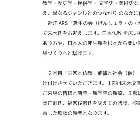
教学・歴史学・民俗学・ 文学史・美術史
え、異なるジャンルとのつながり のなか
近江 ARS「還生の会（げんしょう・の・
て末木氏をお迎えします。日本仏教 を広い
あり方や、日本人の死生観を根本から問い
場づくりへと繋げます。
２回目「国家と仏教：戒律と社会（仮）
け付けさせていただきます。１部は末木文
ご来場の皆様と唐院・観学院の観覧、３部
岡正剛氏、福家俊彦氏を交えての鼎談、4
意した歓談の時間となります。