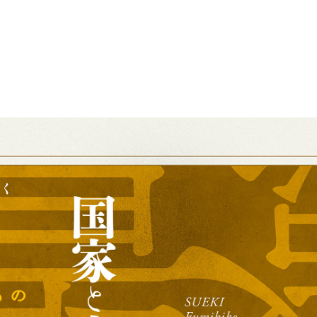
現
NT
EDIT COFFEE