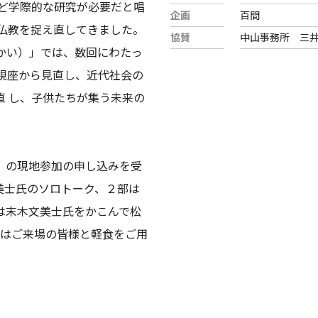
など学際的な研究が必要だと唱
企画
百間
に仏教を捉え直してきました。
協賛
中山事務所 三
かい）」では、数回にわたっ
視座から見直し、近代社会の
直 し、子供たちが集う未来の
」の現地参加の申し込みを受
美士氏のソロトーク、２部は
は末木文美士氏をかこんで松
部はご来場の皆様と軽食をご用