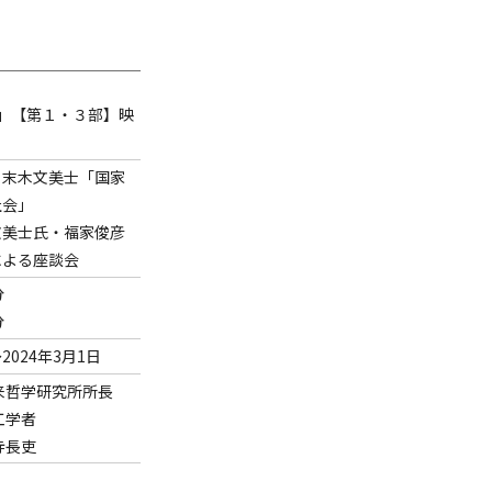
」【第１・３部】映
｜末木文美士「国家
社会」
文美士氏・福家俊彦
による座談会
分
分
〜2024年3月1日
来哲学研究所所長
工学者
寺長吏