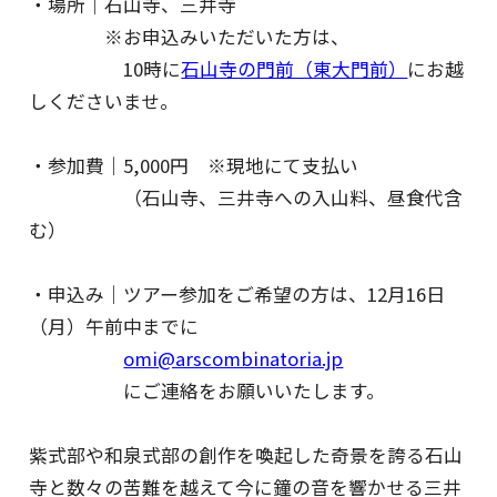
・場所｜石山寺、三井寺
※お申込みいただいた方は、
10時に
石山寺の門前（東大門前）
にお越
しくださいませ。
・参加費｜5,000円 ※現地にて支払い
（石山寺、三井寺への入山料、昼食代含
む）
・申込み｜ツアー参加をご希望の方は、12月16日
（月）午前中までに
omi@arscombinatoria.jp
にご連絡をお願いいたします。
紫式部や和泉式部の創作を喚起した奇景を誇る石山
寺と数々の苦難を越えて今に鐘の音を響かせる三井