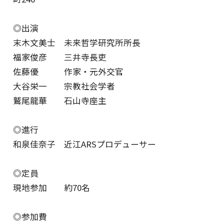
◎出演
末木文美士 未来哲学研究所所長
福家俊彦 三井寺長吏
佐藤優 作家・元外交官
大谷栄一 宗教社会学者
鷲尾龍華 石山寺座主
◎進行
和泉佳奈子 近江ARSプロデューサー
◎定員
現地参加 約70名
◎参加費