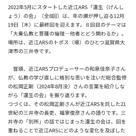
プライバシーポリシー
2022年5月にスタートした近江ARS「還生（げんし
ょう）の会」（全8回）は、年の瀬が押し迫る12月
特定商取引法に基づく表記
19日（木）に最終回を迎えます。８回目のテーマは
ご利用規約
「大乗仏教と菩薩の倫理―他者とどう関わるか」。
場所は、近江ARSのトポス（場）のひとつ滋賀県大
お問い合わせ
津市の三井寺です。
冒頭、近江ARSプロデューサーの和泉佳奈子さん
が、仏教の学び直しに格別な思いを注いだ総合監修
の松岡正剛（2024年8月没）さんの言葉を紹介しな
がら「還生の会」を振り返ります。
つづくは、その松岡正剛さんが近江ARSを託した21
世紀の三井寺の長吏、福家俊彦さんの語りです。三
井寺の「別所」の話ではじまった還生の会は、回を
重ねることで近江ARSにどのような変化を及ぼした