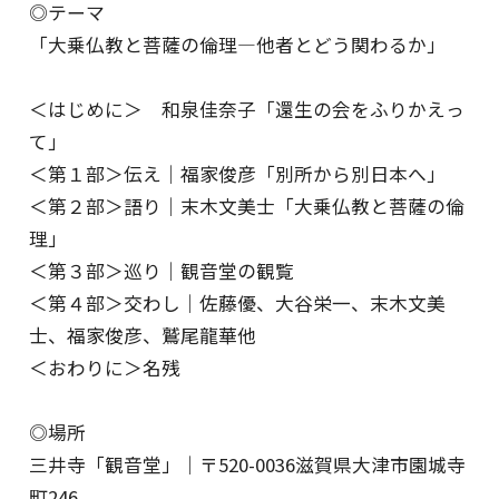
◎テーマ
「大乗仏教と菩薩の倫理―他者とどう関わるか」
＜はじめに＞ 和泉佳奈子「還生の会をふりかえっ
て」
＜第１部＞伝え｜福家俊彦「別所から別日本へ」
＜第２部＞語り｜末木文美士「大乗仏教と菩薩の倫
理」
＜第３部＞巡り｜観音堂の観覧
＜第４部＞交わし｜佐藤優、大谷栄一、末木文美
士、福家俊彦、鷲尾龍華他
＜おわりに＞名残
◎場所
三井寺「観音堂」｜〒520-0036滋賀県大津市園城寺
町246