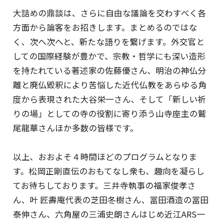
大詰めの鼎談は、さらに自由な議論を交わすべく各
方面から論客をお招きします。まとめるのではな
く、次へ次へと、新たな語りを繋げます。外交官と
しての国際経験が豊かで、宗教・哲学にも深い造形
を持たれている著述家の佐藤優さん、明治の神仏分
離と廃仏毀釈により苦悩した近代仏教をあらゆる角
度から表現された大谷栄一さん、そして「新しい祈
りの場」としての寺の役割に寄り添う山寺座主の鷲
尾龍華さんほか多数の皆様です。
以上、おおよそ４時間ほどのプログラムとなりま
す。松岡正剛直伝のおもてなし衆も、趣向を凝らし
てお待ちしております。三井寺執事の福家俊孝さ
ん、叶 匠壽庵代表の芝田冬樹さん、冨田酒造の冨田
泰伸さん、六角屋の三浦史朗さんはじめ近江ARS一