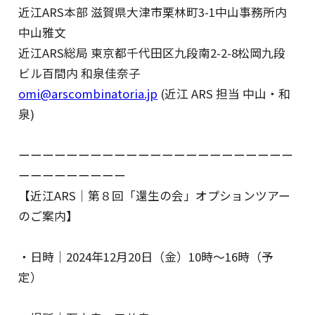
近江ARS本部 滋賀県大津市栗林町3-1中山事務所内
中山雅文
近江ARS総局 東京都千代田区九段南2-2-8松岡九段
ビル百間内 和泉佳奈子
omi@arscombinatoria.jp
(近江 ARS 担当 中山・和
泉)
ーーーーーーーーーーーーーーーーーーーーーーー
ーーーーーーーーー
【近江ARS｜第８回「還生の会」オプションツアー
のご案内】
・日時｜2024年12月20日（金）10時～16時（予
定）