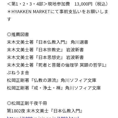
＜第1・2・3・4部＞現地参加費 13,000円（税込）
＊HYAKKEN MARKETにて事前支払いをお願いしま
す
◎推薦図書
末木文美士著『日本仏教入門』 角川選書
末木文美士著『日本宗教史』 岩波新書
末木文美士著『日本思想史』 岩波新書
末木文美士著『死者と菩薩の倫理学 冥顕の哲学1』
ぷねうま舎
松岡正剛著『仏教の源流』角川ソフィア文庫
松岡正剛著『戒・浄土・禅』角川ソフィア文庫
◎松岡正剛千夜千冊
第1802夜 末木文美士『日本仏教入門』