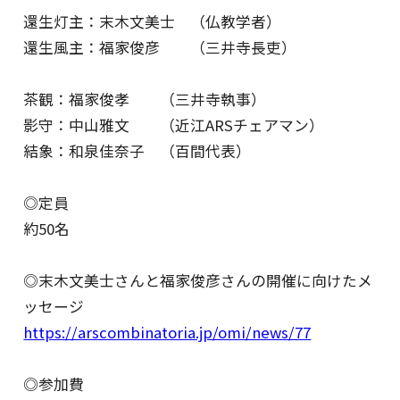
還生灯主：末木文美士 （仏教学者）
還生風主：福家俊彦 （三井寺長吏）
茶観：福家俊孝 （三井寺執事）
影守：中山雅文 （近江ARSチェアマン）
結象：和泉佳奈子 （百間代表）
◎定員
約50名
◎末木文美士さんと福家俊彦さんの開催に向けたメ
ッセージ
https://arscombinatoria.jp/omi/news/77
◎参加費