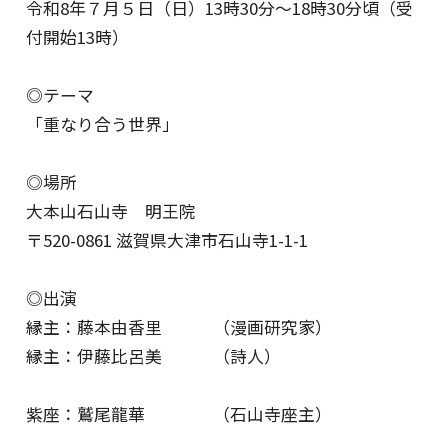
令和8年７月５日（日）13時30分〜18時30分頃（受
付開始13時）
◎テーマ
「重なり合う世界」
◎場所
大本山石山寺 明王院
〒520-0861 滋賀県大津市石山寺1-1-1
◎出演
縁主：藤本由香里 （漫画研究家）
縁主：伊藤比呂美 （詩人）
紫座：鷲尾龍華 （石山寺座主）