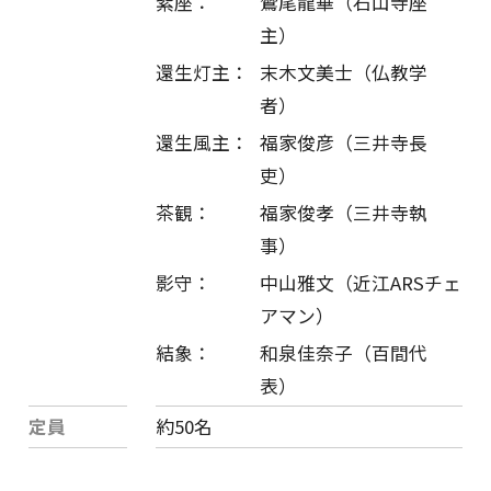
紫座：
鷲尾龍華（石山寺座
主）
還生灯主：
末木文美士（仏教学
者）
還生風主：
福家俊彦（三井寺長
吏）
茶観：
福家俊孝（三井寺執
事）
影守：
中山雅文（近江ARSチェ
アマン）
結象：
和泉佳奈子（百間代
表）
定員
約50名